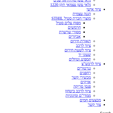
גלאי עשן סוללה 10 שנים
גלאי עשן עצמאי תקן 1220
ציוד אישי
הגנה עצמית
מוצרי חברת סטיל STHIL
מפוח עלים סטיל
חרמשים
מסורי שרשרת
אביזרים
תאורת חירום
ציוד לרכב
ציוד לשעת חירום
שעוני יד
קמפינג וטיולים
ציוד לרבש”צ
גנרטורים
רחפנים
מכשירי קשר
אזיקים
פנסי סריקה
ציוד לרכב ביטחון
ממדי”ם ומיגוניות
מבצעים חמים
צור קשר