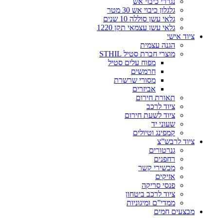
נגררי כיבוי אש
גלגלון כיבוי אש 30 מטר
גלאי עשן סוללה 10 שנים
גלאי עשן עצמאי תקן 1220
ציוד אישי
הגנה עצמית
מוצרי חברת סטיל STHIL
מפוח עלים סטיל
חרמשים
מסורי שרשרת
אביזרים
תאורת חירום
ציוד לרכב
ציוד לשעת חירום
שעוני יד
קמפינג וטיולים
ציוד לרבש”צ
גנרטורים
רחפנים
מכשירי קשר
אזיקים
פנסי סריקה
ציוד לרכב ביטחון
ממדי”ם ומיגוניות
מבצעים חמים