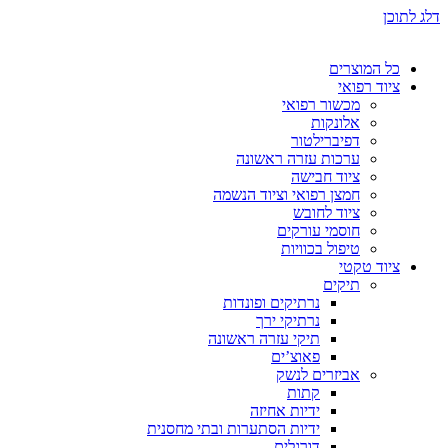
דלג לתוכן
כל המוצרים
ציוד רפואי
מכשור רפואי
אלונקות
דפיברילטור
ערכות עזרה ראשונה
ציוד חבישה
חמצן רפואי וציוד הנשמה
ציוד לחובש
חוסמי עורקים
טיפול בכוויות
ציוד טקטי
תיקים
נרתיקים ופונדות
נרתיקי ירך
תיקי עזרה ראשונה
פאוצ’ים
אביזרים לנשק
קתות
ידיות אחיזה
ידיות הסתערות ובתי מחסנית
דורגלים