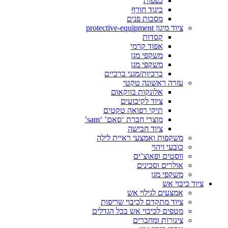
כפפות
ביגוד חורף
מסכות פנים
ציוד מיגון protective-equipment
קסדות
אפוד קרמי
משקפי מגן
משקפי מגן
ברכיות/מגני ברכיים
עזרה ראשונה טקטי
אלונקות בווקאום
ציוד לקיבועים
תיקי רפואה טקטים
מוצרי חברת ‘סאם’ ‘sam’
ציוד חבישה
משקפות ואמצעי ראיית לילה
כובעי זיהוי
ווסטים ופאוצ’ים
אולרים וסכינים
משקפי מגן
ציוד כיבוי אש
אמצעים לגילוי אש
ציוד מתקדם לכיבוי שריפות
מטפים לכיבוי אש בכל הגדלים
צינורות ומחברים