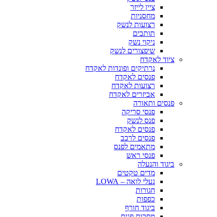
ציין לייזר
מחסניות
רצועות לנשק
תותבים
ניקוי נשק
שיפצורים לנשק
ציוד לאקדח
נרתיקים ופונדות לאקדח
פנסים לאקדח
רצועות לאקדח
אביזרים לאקדח
פנסים ותאורה
פנסי סריקה
פנס לנשק
פנסים לאקדח
פנסים לרכב
מתאמים לפנס
פנסי ראש
ביגוד והנעלה
מדים טקטים
נעלי לואה – LOWA
חגורות
כפפות
ביגוד חורף
מסכות פנים