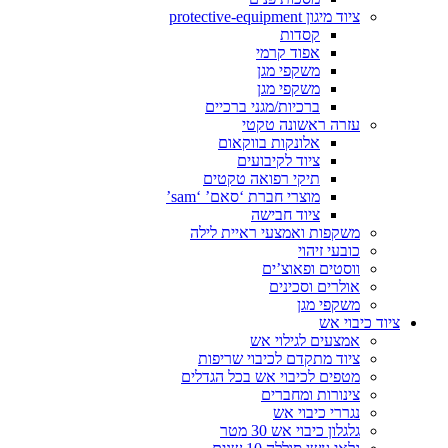
ציוד מיגון protective-equipment
קסדות
אפוד קרמי
משקפי מגן
משקפי מגן
ברכיות/מגני ברכיים
עזרה ראשונה טקטי
אלונקות בווקאום
ציוד לקיבועים
תיקי רפואה טקטים
מוצרי חברת ‘סאם’ ‘sam’
ציוד חבישה
משקפות ואמצעי ראיית לילה
כובעי זיהוי
ווסטים ופאוצ’ים
אולרים וסכינים
משקפי מגן
ציוד כיבוי אש
אמצעים לגילוי אש
ציוד מתקדם לכיבוי שריפות
מטפים לכיבוי אש בכל הגדלים
צינורות ומחברים
נגררי כיבוי אש
גלגלון כיבוי אש 30 מטר