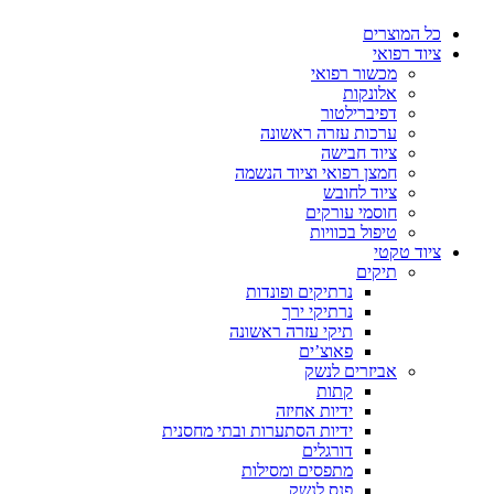
כל המוצרים
ציוד רפואי
מכשור רפואי
אלונקות
דפיברילטור
ערכות עזרה ראשונה
ציוד חבישה
חמצן רפואי וציוד הנשמה
ציוד לחובש
חוסמי עורקים
טיפול בכוויות
ציוד טקטי
תיקים
נרתיקים ופונדות
נרתיקי ירך
תיקי עזרה ראשונה
פאוצ’ים
אביזרים לנשק
קתות
ידיות אחיזה
ידיות הסתערות ובתי מחסנית
דורגלים
מתפסים ומסילות
פנס לנשק