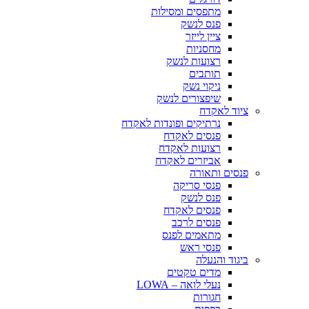
מתפסים ומסילות
פנס לנשק
ציין לייזר
מחסניות
רצועות לנשק
תותבים
ניקוי נשק
שיפצורים לנשק
ציוד לאקדח
נרתיקים ופונדות לאקדח
פנסים לאקדח
רצועות לאקדח
אביזרים לאקדח
פנסים ותאורה
פנסי סריקה
פנס לנשק
פנסים לאקדח
פנסים לרכב
מתאמים לפנס
פנסי ראש
ביגוד והנעלה
מדים טקטים
נעלי לואה – LOWA
חגורות