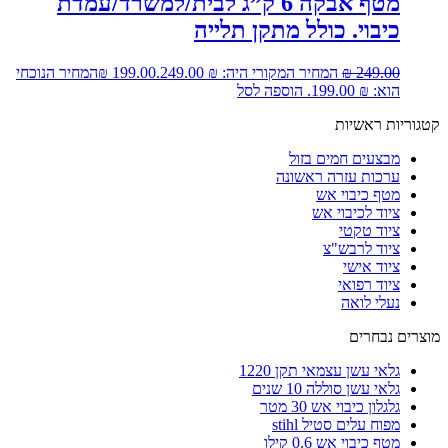
מטף אבקה 6 ק”ג לבית/למשרד/עמדת
כיבוי. כולל מתקן תלייה
249.00
₪
המחיר המקורי היה: ₪ 249.00.
199.00
₪
המחיר הנוכחי
הוא: ₪ 199.00.
הוספה לסל
קטגוריות ראשיות
מבצעים חמים בזול
ערכות עזרה ראשונה
מטף כיבוי אש
ציוד לכיבוי אש
ציוד טקטי
ציוד לרבש"צ
ציוד אישי
ציוד רפואי
נעלי לואה
מוצרים נבחרים
גלאי עשן עצמאי תקן 1220
גלאי עשן סוללה 10 שנים
גלגלון כיבוי אש 30 מטר
מפוח עלים סטיל stihl
מטף כיבוי אש 0.6 קילו