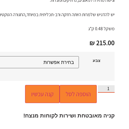
וגישה מהירה לפאוצים, נרתיקים ופונדות.
יש להדגיש שלמרות היותה חזקה ורב-תכליתית במיוחד,החגורה הטקטית
משקל 0.48 ק”ג
₪
215.00
צבע
הוספה לסל
קנה עכשיו
קניה מאובטחת ושירות לקוחות מנצח!