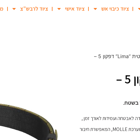
ציוד כיבוי אש
ציוד אישי
ציוד לרבש”צ
מב
/ חגורה טקטית “Lima” דפקון 5 –
חגורה טקטית “Lima” דפקון 5 –
ה לאבטחה ועמידות לאורך זמן ,
ומבטיח שהחגורה תישאר במקומה בצורה יציבה. החגורה מצוידת גם במערכת MOLLE, המאפשרת חיבור