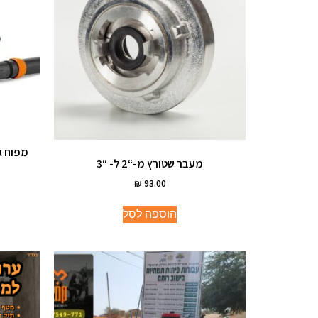
מפוח גב מו
מעבר שטורץ מ-“2 ל- “3
₪
93.00
הוספה לסל